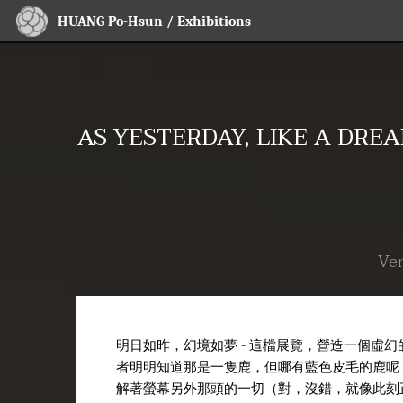
HUANG Po-Hsun / Exhibitions
AS YESTERDAY, LIKE A D
Ve
明日如昨，幻境如夢 - 這檔展覽，營造一個
者明明知道那是一隻鹿，但哪有藍色皮毛的鹿呢
解著螢幕另外那頭的一切（對，沒錯，就像此刻