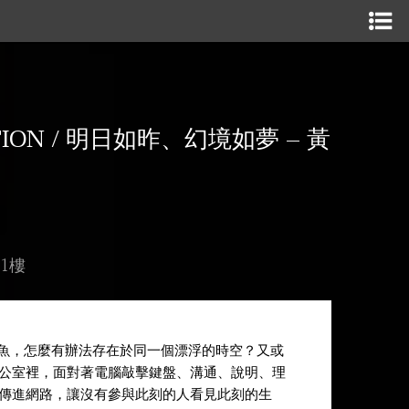
IBITION / 明日如昨、幻境如夢 – 黃
號1樓
和魚，怎麼有辦法存在於同一個漂浮的時空？又或
公室裡，面對著電腦敲擊鍵盤、溝通、說明、理
傳進網路，讓沒有參與此刻的人看見此刻的生