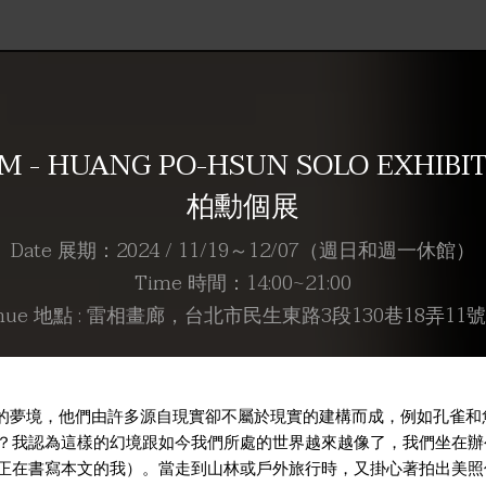
REAM - HUANG PO-HSUN SOLO EXH
柏勳個展
Date 展期：2024 / 11/19～12/07（週日和週一休館）
Time 時間：14:00~21:00
nue 地點 : 雷相畫廊，台北市民生東路3段130巷18弄11
虛幻的夢境，他們由許多源自現實卻不屬於現實的建構而成，例如孔雀
？我認為這樣的幻境跟如今我們所處的世界越來越像了，我們坐在辦
正在書寫本文的我）。當走到山林或戶外旅行時，又掛心著拍出美照