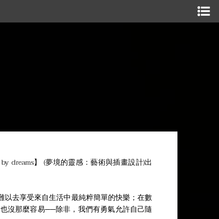
spired by dreams】 (夢境的靈感：藝術與插畫設計)出
難以去享受來自生活中最純粹簡單的快樂；在數
也沒那麼容易──除非，我們有勇氣允許自己隨