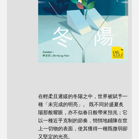
在輕柔且遲緩的冬陽之中，世界被賦予一
種「未完成的明亮」。 既不同於盛夏炙
陽那般耀眼，亦不似春日般帶來預兆；它
以一種近乎克制的節奏，悄悄地鋪陳在世
上一切物的表面，使其獲得一種既微弱卻
又堅定的光亮。