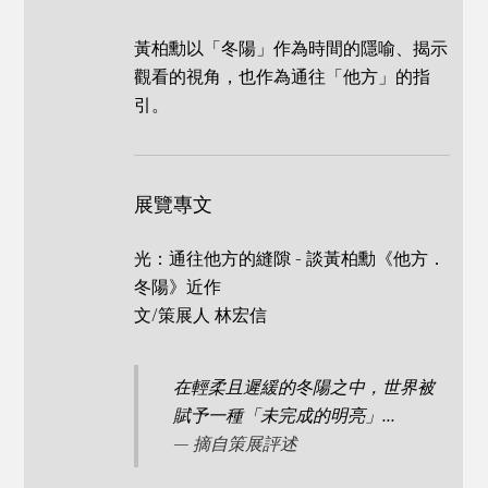
黃柏勳以「冬陽」作為時間的隱喻、揭示
觀看的視角，也作為通往「他方」的指
引。
展覽專文
光：通往他方的縫隙 - 談黃柏勳《他方．
冬陽》近作
文/策展人 林宏信
在輕柔且遲緩的冬陽之中，世界被
賦予一種「未完成的明亮」...
— 摘自策展評述