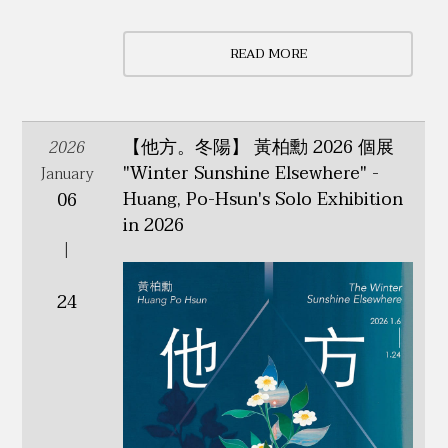
READ MORE
【他方。冬陽】 黃柏勳 2026 個展
2026
"Winter Sunshine Elsewhere" -
January
Huang, Po-Hsun's Solo Exhibition
06
in 2026
|
24