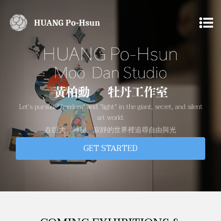
HUANG Po-Hsun
Let's pursuit "freedom" and "light" in the giant, secret, and silent
art world.
在巨大、神秘、寂靜的世界裡追尋自由與光
GET STARTED