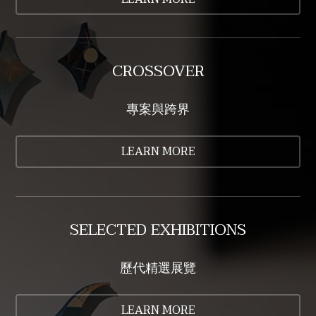
CROSSOVER
專案與跨界
LEARN MORE
SELECTED EXHIBITIONS
歷代精選展覽
LEARN MORE