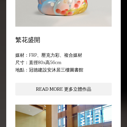
繁花盛開
媒材：FRP、壓克力彩、複合媒材
尺寸：直徑80x高56cm
地點：冠德建設安沐居三樓圖書館
READ MORE 更多立體作品